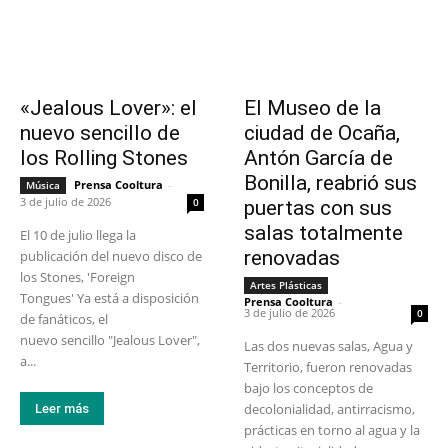
«Jealous Lover»: el
El Museo de la
nuevo sencillo de
ciudad de Ocaña,
los Rolling Stones
Antón García de
Bonilla, reabrió sus
Prensa Cooltura
-
Música
3 de julio de 2026
0
puertas con sus
salas totalmente
El 10 de julio llega la
renovadas
publicación del nuevo disco de
los Stones, 'Foreign
Artes Plásticas
Tongues' Ya está a disposición
Prensa Cooltura
-
3 de julio de 2026
0
de fanáticos, el
nuevo sencillo "Jealous Lover",
Las dos nuevas salas, Agua y
a...
Territorio, fueron renovadas
bajo los conceptos de
decolonialidad, antirracismo,
Leer más
prácticas en torno al agua y la