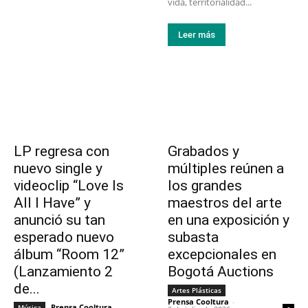
vida, territorialidad...
Leer más
LP regresa con
Grabados y
nuevo single y
múltiples reúnen a
videoclip “Love Is
los grandes
All I Have” y
maestros del arte
anunció su tan
en una exposición y
esperado nuevo
subasta
álbum “Room 12”
excepcionales en
(Lanzamiento 2
Bogotá Auctions
de...
Artes Plásticas
Prensa Cooltura
-
Prensa Cooltura
-
Música