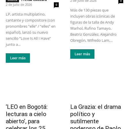
2 de julio de 2026
0
2 de julio de 2026
0
Más de 130 piezas que
LP, artista multiplatino,
incluyen obras icónicas de
cantante y compositore (con
figuras de la talla de Andy
pronombres “elle” / “elles” en
Warhol, Rufino Tamayo,
español), lanzó su nuevo
Beatriz González, Alejandro
sencillo “Love Is All I Have”
Obregón, Wifredo Lam,...
junto a...
Leer más
Leer más
‘LEO en Bogotá:
La Grazia: el drama
lecturas a cielo
político y
abierto’, para
sutilmente
celebrar los 25
poderoso de Paolo