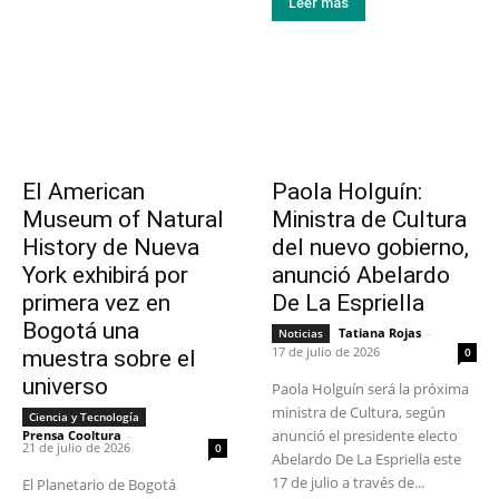
Leer más
El American
Paola Holguín:
Museum of Natural
Ministra de Cultura
History de Nueva
del nuevo gobierno,
York exhibirá por
anunció Abelardo
primera vez en
De La Espriella
Bogotá una
Tatiana Rojas
-
Noticias
17 de julio de 2026
0
muestra sobre el
universo
Paola Holguín será la próxima
ministra de Cultura, según
Ciencia y Tecnología
anunció el presidente electo
Prensa Cooltura
-
21 de julio de 2026
0
Abelardo De La Espriella este
17 de julio a través de...
El Planetario de Bogotá