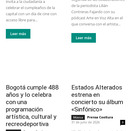
invita a la ciudadanía a
de la periodista Lilián
celebrar el cumpleaños de la
Contreras Fajardo con su
capital con un día de cine con
pódcast Arte en Voz Alta en el
acceso libre para...
que conversa con el artista...
Leer más
Leer más
Bogotá cumple 488
Estados Alterados
años y lo celebra
estrena en
con una
concierto su álbum
programación
«Sinfónico»
artística, cultural y
Prensa Cooltura
-
Música
31 de julio de 2026
0
recreodeportiva