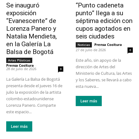
Se inauguró
“Punto cadeneta
exposición
punto” llega a su
“Evanescente” de
séptima edición con
Lorenza Panero y
cupos agotados en
Natalia Mendieta,
seis ciudades
en la Galería La
Prensa Cooltura
-
Noticias
27 de julio de 2026
0
Balsa de Bogotá
Este año, sin apoyo de la
Artes Plásticas
Prensa Cooltura
-
dirección de Artes del
28 de julio de 2026
0
Ministerio de Cultura, las Artes
La Galería La Balsa de Bogotá
y los Saberes, se llevará a cabo
presenta desde el jueves 16 de
esta nueva...
julio la exposición de la artista
colombo-estadounidense
Leer más
Lorenza Panero. Comparte
este espacio...
Leer más