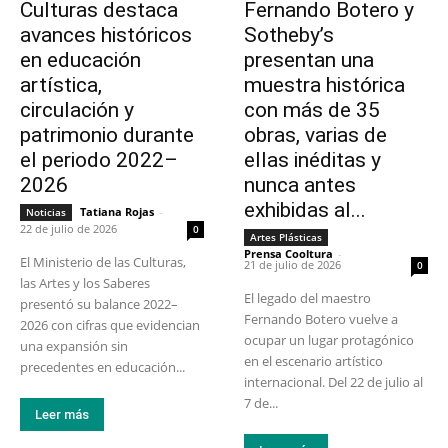
Culturas destaca
Fernando Botero y
avances históricos
Sotheby’s
en educación
presentan una
artística,
muestra histórica
circulación y
con más de 35
patrimonio durante
obras, varias de
el periodo 2022–
ellas inéditas y
2026
nunca antes
exhibidas al...
Tatiana Rojas
-
Noticias
22 de julio de 2026
0
Artes Plásticas
Prensa Cooltura
-
El Ministerio de las Culturas,
21 de julio de 2026
0
las Artes y los Saberes
El legado del maestro
presentó su balance 2022–
Fernando Botero vuelve a
2026 con cifras que evidencian
ocupar un lugar protagónico
una expansión sin
en el escenario artístico
precedentes en educación...
internacional. Del 22 de julio al
7 de...
Leer más