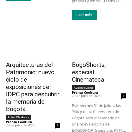
grandes y niñosEl Teatro El...
Leer más
Arquitecturas del
BogoShorts,
Patrimonio: nuevo
especial
ciclo de
Cinemateca
exposiciones del
Audiovisuales
Prensa Cooltura
-
IDPC para descubrir
29 de julio de 2026
0
la memoria de
Este viernes 31 de julio, a las
Bogotá
7:00 p.m., la Cinemateca de
Artes Plásticas
Bogotá será el escenario de
Prensa Cooltura
-
una nueva edición de
29 de julio de 2026
0
BOGOSHORTS sessions #114,...