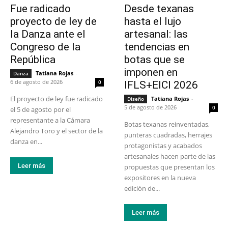
Fue radicado
Desde texanas
proyecto de ley de
hasta el lujo
la Danza ante el
artesanal: las
Congreso de la
tendencias en
República
botas que se
imponen en
Tatiana Rojas
-
Danza
6 de agosto de 2026
0
IFLS+EICI 2026
El proyecto de ley fue radicado
Tatiana Rojas
-
Diseño
5 de agosto de 2026
0
el 5 de agosto por el
representante a la Cámara
Botas texanas reinventadas,
Alejandro Toro y el sector de la
punteras cuadradas, herrajes
danza en...
protagonistas y acabados
artesanales hacen parte de las
Leer más
propuestas que presentan los
expositores en la nueva
edición de...
Leer más