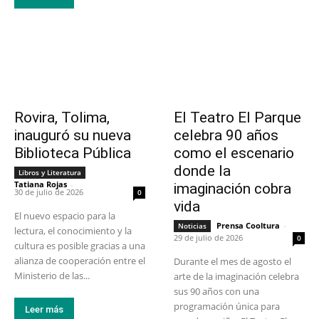
Rovira, Tolima,
El Teatro El Parque
inauguró su nueva
celebra 90 años
Biblioteca Pública
como el escenario
donde la
Libros y Literatura
Tatiana Rojas
-
imaginación cobra
30 de julio de 2026
0
vida
El nuevo espacio para la
Prensa Cooltura
-
Noticias
lectura, el conocimiento y la
29 de julio de 2026
0
cultura es posible gracias a una
alianza de cooperación entre el
Durante el mes de agosto el
Ministerio de las...
arte de la imaginación celebra
sus 90 años con una
programación única para
Leer más