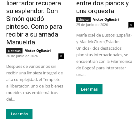
libertador recupera
entre dos pianos y
su esplendor. Don
una orquesta
Simón quedó
Víctor Ogliastri
-
Música
25 de junio de 2026
0
pintoso. Como para
recibir a su amada
María José de Bustos (España)
Manuelita
y Mac McClure (Estados
Unidos), dos destacados
Víctor Ogliastri
-
Noticias
pianistas internacionales, se
26 de junio de 2026
0
encuentran con la Filarmónica
Después de varios años sin
de Bogotá para interpretar
recibir una limpieza integral de
una...
alta complejidad, el Templete
al libertador, uno de los bienes
Leer más
muebles más emblemáticos
del...
Leer más