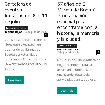
Cartelera de
57 años de El
eventos
Museo de Bogotá.
literarios del 8 al 11
Programación
de julio
especial para
encontrarse con la
Libros y Literatura
Tatiana Rojas
-
8 de julio de 2026
historia, la memoria
0
y la ciudad
Conozca las presentaciones de
libros que se realizarán en
Artes Plásticas
algunas de las librerías de
Prensa Cooltura
-
7 de julio de 2026
0
Bogotá por estos días y
prográmese. Son con entrada
Del 8 al 10 de julio, el Museo de
libre.FECHAHORAEVENTOLUG
Bogotá conmemorará su
AR8 de...
aniversario número 57 con
una agenda gratuita de
actividades para todos los...
Leer más
Leer más