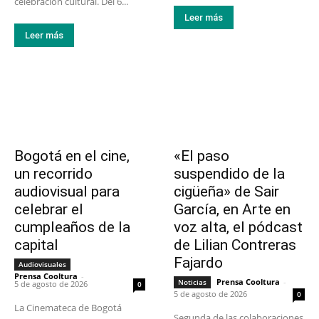
celebración cultural. Del 6...
Leer más
Leer más
Bogotá en el cine,
«El paso
un recorrido
suspendido de la
audiovisual para
cigüeña» de Sair
celebrar el
García, en Arte en
cumpleaños de la
voz alta, el pódcast
capital
de Lilian Contreras
Fajardo
Audiovisuales
Prensa Cooltura
-
Prensa Cooltura
-
Noticias
5 de agosto de 2026
0
5 de agosto de 2026
0
La Cinemateca de Bogotá
Segunda de las colaboraciones