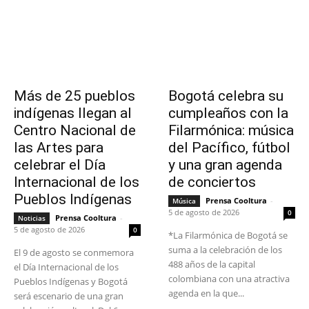
Más de 25 pueblos
Bogotá celebra su
indígenas llegan al
cumpleaños con la
Centro Nacional de
Filarmónica: música
las Artes para
del Pacífico, fútbol
celebrar el Día
y una gran agenda
Internacional de los
de conciertos
Pueblos Indígenas
Prensa Cooltura
-
Música
5 de agosto de 2026
0
Prensa Cooltura
-
Noticias
5 de agosto de 2026
0
*La Filarmónica de Bogotá se
suma a la celebración de los
El 9 de agosto se conmemora
488 años de la capital
el Día Internacional de los
colombiana con una atractiva
Pueblos Indígenas y Bogotá
agenda en la que...
será escenario de una gran