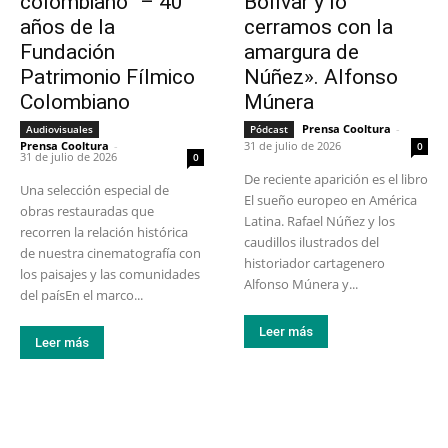
colombiano” – 40
Bolívar y lo
años de la
cerramos con la
Fundación
amargura de
Patrimonio Fílmico
Núñez». Alfonso
Colombiano
Múnera
Prensa Cooltura
-
Audiovisuales
Pódcast
Prensa Cooltura
-
31 de julio de 2026
0
31 de julio de 2026
0
De reciente aparición es el libro
Una selección especial de
El sueño europeo en América
obras restauradas que
Latina. Rafael Núñez y los
recorren la relación histórica
caudillos ilustrados del
de nuestra cinematografía con
historiador cartagenero
los paisajes y las comunidades
Alfonso Múnera y...
del paísEn el marco...
Leer más
Leer más