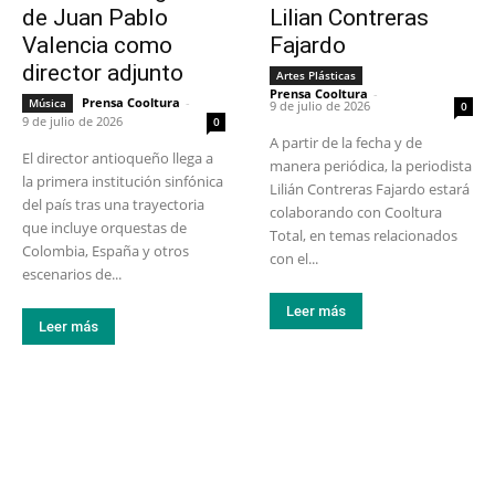
de Juan Pablo
Lilian Contreras
Valencia como
Fajardo
director adjunto
Artes Plásticas
Prensa Cooltura
-
Prensa Cooltura
-
Música
9 de julio de 2026
0
9 de julio de 2026
0
A partir de la fecha y de
El director antioqueño llega a
manera periódica, la periodista
la primera institución sinfónica
Lilián Contreras Fajardo estará
del país tras una trayectoria
colaborando con Cooltura
que incluye orquestas de
Total, en temas relacionados
Colombia, España y otros
con el...
escenarios de...
Leer más
Leer más