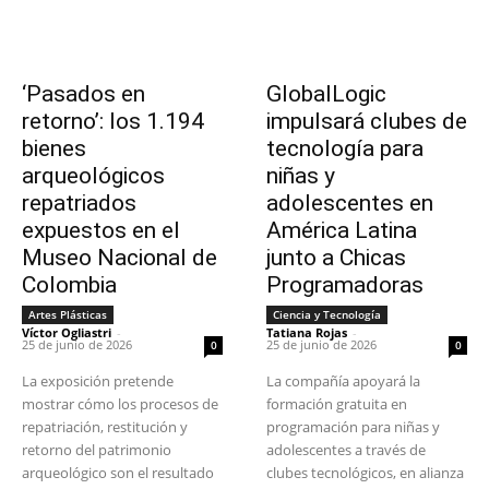
‘Pasados en
GlobalLogic
retorno’: los 1.194
impulsará clubes de
bienes
tecnología para
arqueológicos
niñas y
repatriados
adolescentes en
expuestos en el
América Latina
Museo Nacional de
junto a Chicas
Colombia
Programadoras
Artes Plásticas
Ciencia y Tecnología
Víctor Ogliastri
-
Tatiana Rojas
-
25 de junio de 2026
25 de junio de 2026
0
0
La exposición pretende
La compañía apoyará la
mostrar cómo los procesos de
formación gratuita en
repatriación, restitución y
programación para niñas y
retorno del patrimonio
adolescentes a través de
arqueológico son el resultado
clubes tecnológicos, en alianza