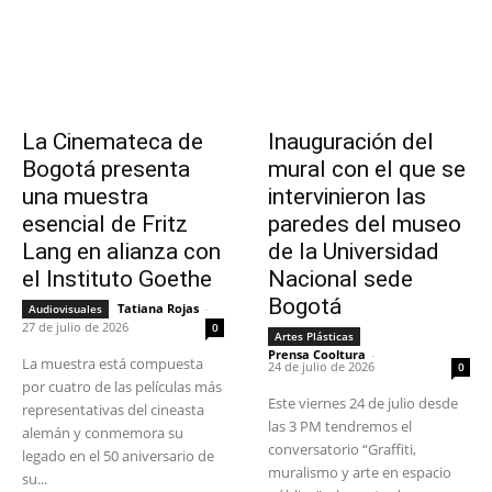
La Cinemateca de
Inauguración del
Bogotá presenta
mural con el que se
una muestra
intervinieron las
esencial de Fritz
paredes del museo
Lang en alianza con
de la Universidad
el Instituto Goethe
Nacional sede
Bogotá
Tatiana Rojas
-
Audiovisuales
27 de julio de 2026
0
Artes Plásticas
Prensa Cooltura
-
La muestra está compuesta
24 de julio de 2026
0
por cuatro de las películas más
Este viernes 24 de julio desde
representativas del cineasta
las 3 PM tendremos el
alemán y conmemora su
conversatorio “Graffiti,
legado en el 50 aniversario de
muralismo y arte en espacio
su...