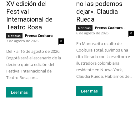
XV edición del
no las podemos
Festival
dejar». Claudia
Internacional de
Rueda
Teatro Rosa
Prensa Cooltura
-
Noticias
6 de agosto de 2026
0
Prensa Cooltura
-
Noticias
7 de agosto de 2026
0
En Manuscrito oculto de
Cooltura Total, tuvimos una
Del 7 al 16 de agosto de 2026,
cita literaria con la escritora e
Bogotá será el escenario de la
ilustradora colombiana
décimo quinta edición del
residente en Nueva York,
Festival Internacional de
Claudia Rueda. Hablamos de...
Teatro Rosa, un...
Leer más
Leer más