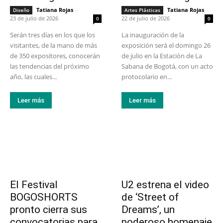
Tatiana Rojas
-
Tatiana Rojas
-
Diseño
Artes Plásticas
23 de julio de 2026
22 de julio de 2026
0
0
Serán tres días en los que los
La inauguración de la
visitantes, de la mano de más
exposición será el domingo 26
de 350 expositores, conocerán
de julio en la Estación de La
las tendencias del próximo
Sabana de Bogotá, con un acto
año, las cuales...
protocolario en...
Leer más
Leer más
El Festival
U2 estrena el video
BOGOSHORTS
de ‘Street of
pronto cierra sus
Dreams’, un
convocatorias para
poderoso homenaje