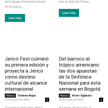
del trabajo interinstitucional
con el Club de Chicas...
en el marco...
Leer más
Leer más
Jericó Fest culminó
Del barroco al
su primera edición y
trópico americano:
proyecta a Jericó
las dos apuestas
como destino
de la Sinfónica
cultural de alcance
Nacional para esta
internacional
semana en Bogotá
Tatiana Rojas
-
Víctor Ogliastri
-
Música
Música
25 de junio de 2026
24 de junio de 2026
0
0
Durante cuatro días, Jericó
El jueves 25 de junio, la