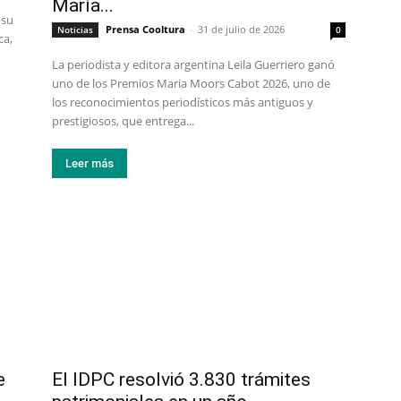
María...
 su
Prensa Cooltura
-
31 de julio de 2026
Noticias
0
ca,
La periodista y editora argentina Leila Guerriero ganó
uno de los Premios Maria Moors Cabot 2026, uno de
los reconocimientos periodísticos más antiguos y
prestigiosos, que entrega...
Leer más
e
El IDPC resolvió 3.830 trámites