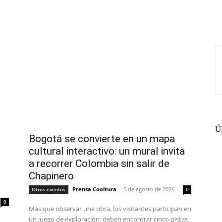
Diseño
Ú
Bogotá se convierte en un mapa
cultural interactivo: un mural invita
a recorrer Colombia sin salir de
Chapinero
Prensa Cooltura
-
5 de agosto de 2026
Otros eventos
0
0
Más que observar una obra, los visitantes participan en
un juego de exploración: deben encontrar cinco pistas