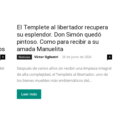
El Templete al libertador recupera
su esplendor. Don Simón quedó
pintoso. Como para recibir a su
os
amada Manuelita
Víctor Ogliastri
-
26 de junio de 2026
0
Noticias
0
del
Después de varios años sin recibir una limpieza integral
de alta complejidad, el Templete al libertador, uno de
los bienes muebles más emblemáticos del...
Leer más