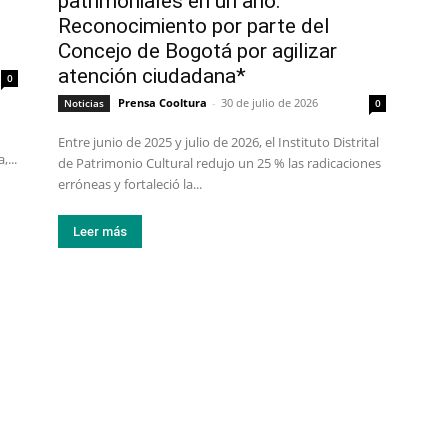
patrimoniales en un año.
Reconocimiento por parte del
Concejo de Bogotá por agilizar
atención ciudadana*
0
Prensa Cooltura
-
30 de julio de 2026
Noticias
0
Entre junio de 2025 y julio de 2026, el Instituto Distrital
...
de Patrimonio Cultural redujo un 25 % las radicaciones
erróneas y fortaleció la...
Leer más