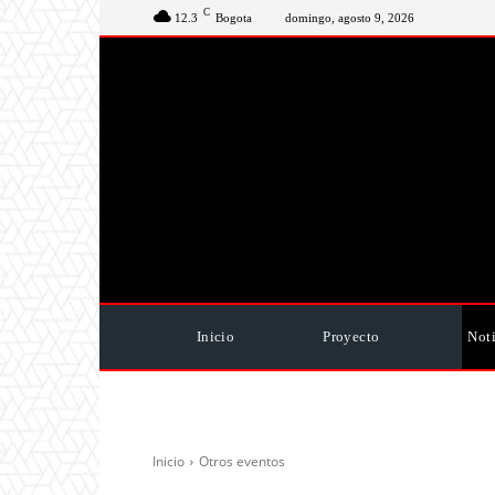
C
12.3
Bogota
domingo, agosto 9, 2026
Inicio
Proyecto
Noti
Inicio
Otros eventos