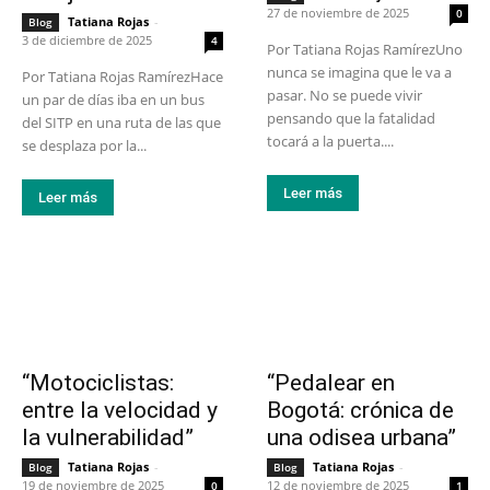
27 de noviembre de 2025
0
Tatiana Rojas
-
Blog
3 de diciembre de 2025
4
Por Tatiana Rojas RamírezUno
nunca se imagina que le va a
Por Tatiana Rojas RamírezHace
pasar. No se puede vivir
un par de días iba en un bus
pensando que la fatalidad
del SITP en una ruta de las que
tocará a la puerta....
se desplaza por la...
Leer más
Leer más
“Motociclistas:
“Pedalear en
entre la velocidad y
Bogotá: crónica de
la vulnerabilidad”
una odisea urbana”
Tatiana Rojas
-
Tatiana Rojas
-
Blog
Blog
19 de noviembre de 2025
12 de noviembre de 2025
0
1