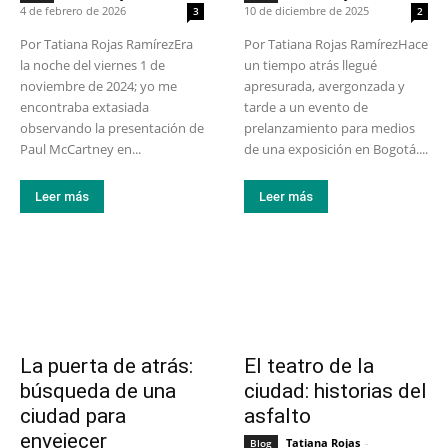
4 de febrero de 2026
10 de diciembre de 2025
3
2
Por Tatiana Rojas RamírezEra
Por Tatiana Rojas RamírezHace
la noche del viernes 1 de
un tiempo atrás llegué
noviembre de 2024; yo me
apresurada, avergonzada y
encontraba extasiada
tarde a un evento de
observando la presentación de
prelanzamiento para medios
Paul McCartney en...
de una exposición en Bogotá....
Leer más
Leer más
La puerta de atrás:
El teatro de la
búsqueda de una
ciudad: historias del
ciudad para
asfalto
envejecer
Tatiana Rojas
-
Blog