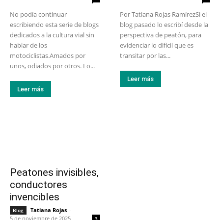
No podía continuar
Por Tatiana Rojas RamírezSi el
escribiendo esta serie de blogs
blog pasado lo escribí desde la
dedicados a la cultura vial sin
perspectiva de peatón, para
hablar de los
evidenciar lo difícil que es
motociclistas.Amados por
transitar por las...
unos, odiados por otros. Lo...
Leer más
Leer más
Peatones invisibles,
conductores
invencibles
Tatiana Rojas
-
Blog
5 de noviembre de 2025
3