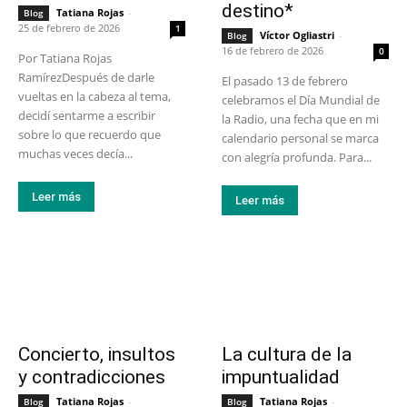
destino*
Tatiana Rojas
-
Blog
25 de febrero de 2026
1
Víctor Ogliastri
-
Blog
16 de febrero de 2026
0
Por Tatiana Rojas
RamírezDespués de darle
El pasado 13 de febrero
vueltas en la cabeza al tema,
celebramos el Día Mundial de
decidí sentarme a escribir
la Radio, una fecha que en mi
sobre lo que recuerdo que
calendario personal se marca
muchas veces decía...
con alegría profunda. Para...
Leer más
Leer más
Concierto, insultos
La cultura de la
y contradicciones
impuntualidad
Tatiana Rojas
-
Tatiana Rojas
-
Blog
Blog