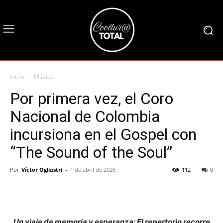
Inicio
Música
Por primera vez, el Coro
Nacional de Colombia
incursiona en el Gospel con
“The Sound of the Soul”
Por
Víctor Ogliastri
-
1 de abril de 2026
112
0
Un viaje de memoria y esperanza: El repertorio recorre