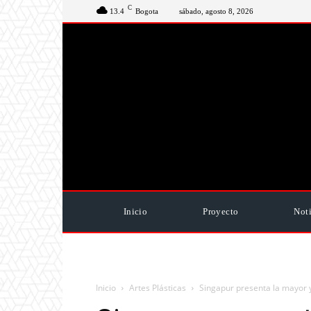
C
13.4
Bogota
sábado, agosto 8, 2026
Inicio
Proyecto
Noti
Inicio
Artes Plásticas
Singapur presenta la mayor 