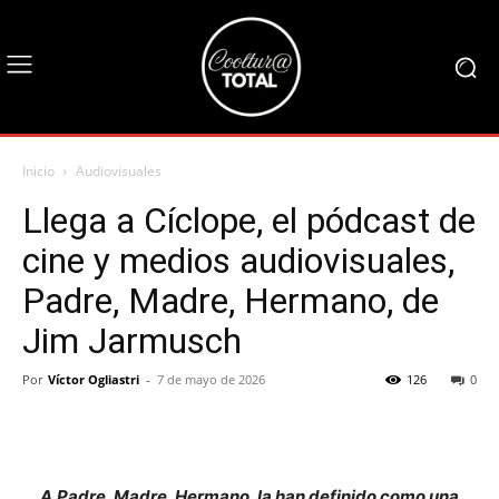
Inicio
Audiovisuales
Llega a Cíclope, el pódcast de
cine y medios audiovisuales,
Padre, Madre, Hermano, de
Jim Jarmusch
Por
Víctor Ogliastri
-
7 de mayo de 2026
126
0
A
Padre, Madre, Hermano, la han definido como una