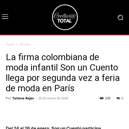
Inicio
Diseño
La firma colombiana de
moda infantil Son un Cuento
llega por segunda vez a feria
de moda en París
Por
Tatiana Rojas
-
24 de enero de 2026
239
0
Del 24 al 26 de enero,
Son un Cuento
participa