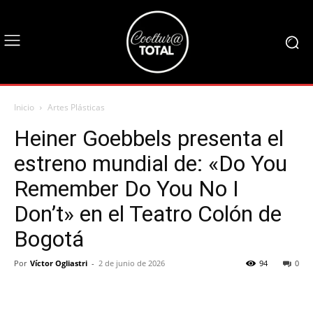
Inicio
Artes Plásticas
Heiner Goebbels presenta el
estreno mundial de: «Do You
Remember Do You No I
Don’t» en el Teatro Colón de
Bogotá
Por
Víctor Ogliastri
-
2 de junio de 2026
94
0