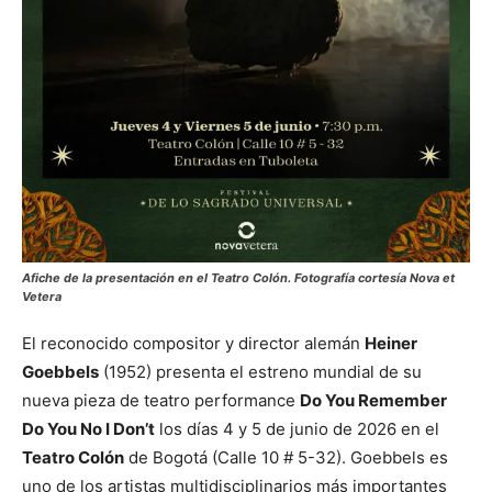
Afiche de la presentación en el Teatro Colón. Fotografía cortesía Nova et
Vetera
El reconocido compositor y director alemán
Heiner
Goebbels
(1952) presenta el estreno mundial de su
nueva pieza de teatro performance
Do You Remember
Do You No I Don’t
los días 4 y 5 de junio de 2026 en el
Teatro Colón
de Bogotá (Calle 10 # 5-32). Goebbels es
uno de los artistas multidisciplinarios más importantes