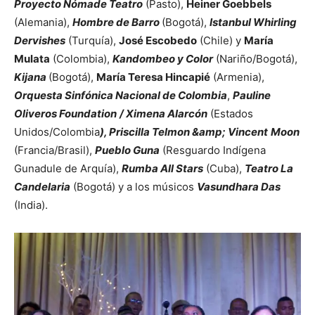
Proyecto Nómade Teatro
(Pasto),
Heiner Goebbels
(Alemania),
Hombre de Barro
(Bogotá),
Istanbul Whirling
Dervishes
(Turquía),
José Escobedo
(Chile) y
María
Mulata
(Colombia),
Kandombeo y Color
(Nariño/Bogotá),
Kijana
(Bogotá),
María Teresa Hincapié
(Armenia),
Orquesta Sinfónica Nacional de Colombia
,
Pauline
Oliveros Foundation
/ Ximena Alarcón
(Estados
Unidos/Colombia
), Priscilla Telmon &amp; Vincent
Moon
(Francia/Brasil),
Pueblo Guna
(Resguardo Indígena
Gunadule de Arquía),
Rumba All Stars
(Cuba),
Teatro La
Candelaria
(Bogotá) y a los músicos
Vasundhara Das
(India).