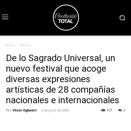
Inicio
Danza
De lo Sagrado Universal, un
nuevo festival que acoge
diversas expresiones
artísticas de 28 compañías
nacionales e internacionales
Por
Víctor Ogliastri
-
2 de junio de 2026
117
0