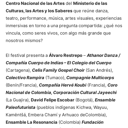
Centro Nacional de las Artes
del
Ministerio de las
Culturas, las Artes y los Saberes
que reúne danza,
teatro, performance, música, artes visuales, experiencias
inmersivas en torno a una pregunta compartida: ¿qué nos
vincula, como seres vivos, con algo más grande que
nosotros mismos?
El festival presenta a
Álvaro Restrepo
–
Athanor Danza /
Compañía Cuerpo de Indias – El Colegio del Cuerpo
(Cartagena),
Celis Family Gospel Choir
(San Andrés),
Colectivo Rampira
(Tumaco),
Compagnie Multicorps
(Benín/Francia),
Compañía Hervé Koubi
(Francia),
Coro
Nacional de Colombia, Corporación Cultural Jayeechi
(La Guajira),
David Felipe Escobar
(Bogotá),
Ensamble
Paleofuturista
(pueblos indígenas Kichwa, Wayuu,
Kamëntšá, Embera Chamí y Arhuaco deColombia),
Ensamble La Resonancia
(Colombia)
Fundación