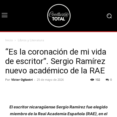
Inicio
Libros y Literatura
“Es la coronación de mi vida
de escritor”. Sergio Ramírez
nuevo académico de la RAE
Por
Víctor Ogliastri
-
25 de mayo de 2026
102
0
El escritor nicaragüense Sergio Ramírez fue elegido
miembro de la Real Academia Española (RAE), en el