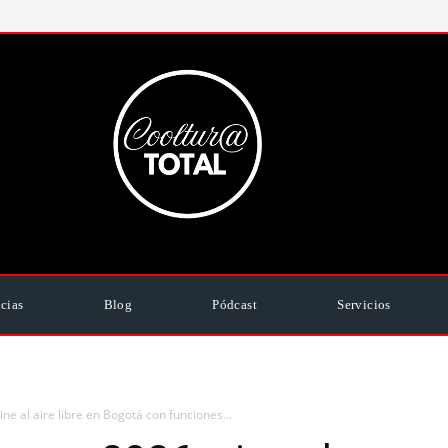
cias
Blog
Pódcast
Servicios
e al aire libre en Bogotá con funciones...