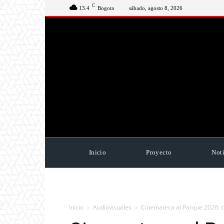
C
13.4
Bogota
sábado, agosto 8, 2026
Inicio
Proyecto
Noti
Inicio
Audiovisuales
Cinemateca al Parque 2026: cin