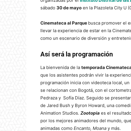
organizadas por el
Instituto Distrital de las
sábado
30 de mayo
en la Plazoleta City U (
Cinemateca al Parque
busca promover el e
llevar la experiencia de estar en la Cinemat
como un escenario de diversión y entreten
Así será la programación
La bienvenida de la
temporada Cinemateca
que los asistentes podrán vivir la experiencia
programación inicia con videoteca local, u
se relacionan con Bogotá, con el cortomet
Pedraza y Sofía Díaz. Seguido se presentar
de Jared Bush y Byron Howard, una comedia
Animation Studios.
Zootopia
es el resultad
por los mejores animadores del mundo, que 
animadas como
Encanto, Moana
y más.