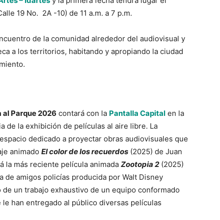
 Artes – Idartes
y la primera fecha tendrá lugar el
Calle 19 No. 2A -10) de 11 a.m. a 7 p.m.
ncuentro de la comunidad alrededor del audiovisual y
eca a los territorios, habitando y apropiando la ciudad
imiento.
 al Parque 2026
contará con la
Pantalla Capital
en la
 de la exhibición de películas al aire libre. La
n espacio dedicado a proyectar obras audiovisuales que
raje animado
El color de los recuerdos
(2025) de Juan
á la más reciente película animada
Zootopia 2
(2025)
 de amigos policías producida por Walt Disney
o de un trabajo exhaustivo de un equipo conformado
le han entregado al público diversas películas