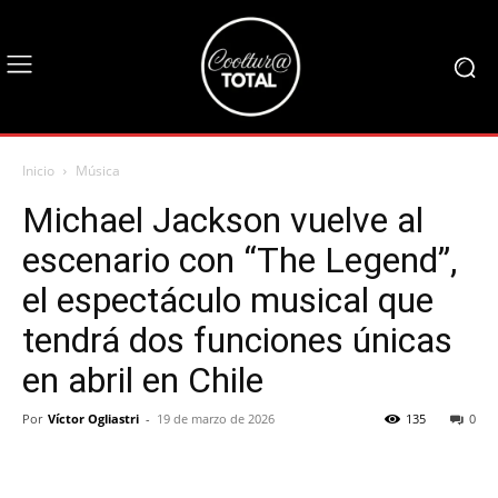
Inicio
Música
Michael Jackson vuelve al
escenario con “The Legend”,
el espectáculo musical que
tendrá dos funciones únicas
en abril en Chile
Por
Víctor Ogliastri
-
19 de marzo de 2026
135
0