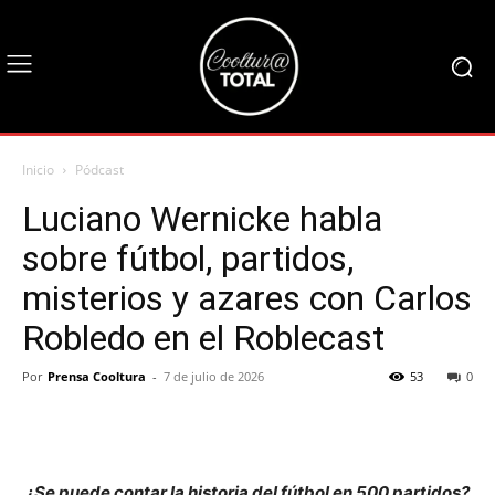
Inicio
Pódcast
Luciano Wernicke habla
sobre fútbol, partidos,
misterios y azares con Carlos
Robledo en el Roblecast
Por
Prensa Cooltura
-
7 de julio de 2026
53
0
¿Se puede contar la historia del fútbol en 500 partidos?