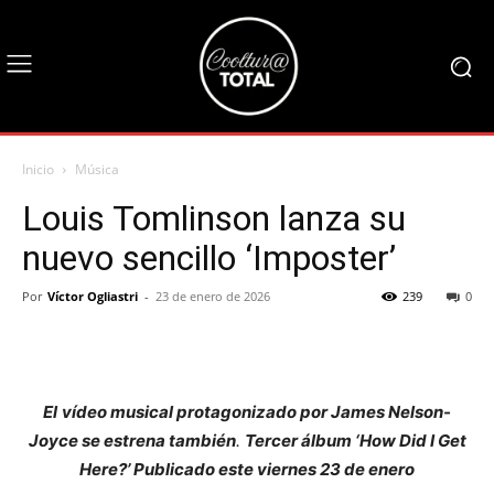
Inicio
Música
Louis Tomlinson lanza su
nuevo sencillo ‘Imposter’
Por
Víctor Ogliastri
-
23 de enero de 2026
239
0
El
vídeo musical protagonizado por James Nelson-
Joyce se estrena también
.
Tercer álbum ‘How Did I Get
Here?’ Publicado este viernes 23 de enero