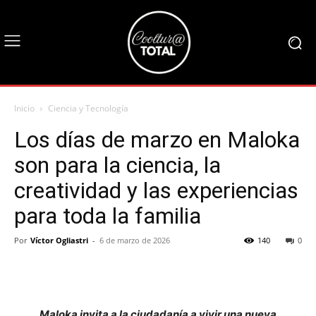
Inicio
Ciencia y Tecnología
Los días de marzo en Maloka
son para la ciencia, la
creatividad y las experiencias
para toda la familia
Por
Víctor Ogliastri
-
6 de marzo de 2026
140
0
Maloka invita a la ciudadanía a vivir una nueva