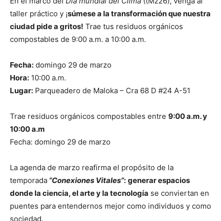
En el marco del
Día mundial del Clima
((Mz26), venga al
taller práctico y ¡
súmese a la transformación que nuestra
ciudad pide a gritos!
Trae tus residuos orgánicos
compostables de 9:00 a.m. a 10:00 a.m.
Fecha:
domingo 29 de marzo
Hora:
10:00 a.m.
Lugar:
Parqueadero de Maloka – Cra 68 D #24 A-51
Trae residuos orgánicos compostables entre
9:00 a.m. y
10:00 a.m
Fecha: domingo 29 de marzo
La agenda de marzo reafirma el propósito de la
temporada
“Conexiones Vitales”
:
generar espacios
donde la ciencia, el arte y la tecnología
se conviertan en
puentes para entendernos mejor como individuos y como
sociedad.