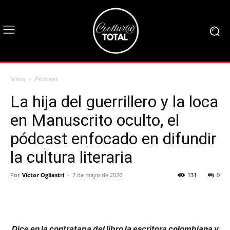
Inicio
Pódcast
La hija del guerrillero y la loca
en Manuscrito oculto, el
pódcast enfocado en difundir
la cultura literaria
Por
Víctor Ogliastri
-
7 de mayo de 2026
131
0
Dice en la contratapa del libro la escritora colombiana y