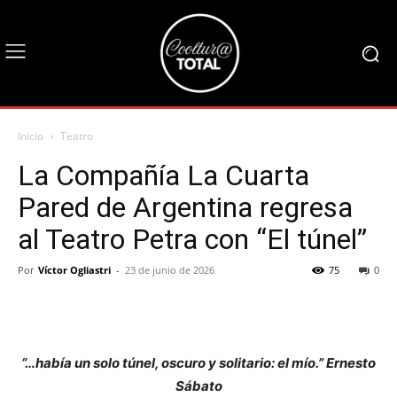
Inicio
Teatro
La Compañía La Cuarta
Pared de Argentina regresa
al Teatro Petra con “El túnel”
Por
Víctor Ogliastri
-
23 de junio de 2026
75
0
“…había un solo túnel, oscuro y solitario: el mío.” Ernesto
Sábato