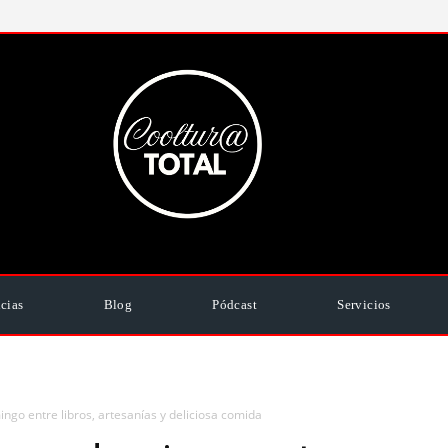
cias
Blog
Pódcast
Servicios
ingo entre libros, artesanías y deliciosa comida