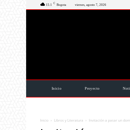
C
15.1
Bogota
viernes, agosto 7, 2026
Inicio
Proyecto
Noti
Inicio
Libros y Literatura
Invitación a pasar un dom