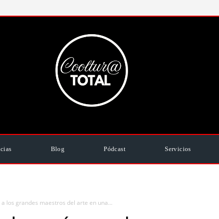
cias
Blog
Pódcast
Servicios
a los grandes maestros del arte en una...