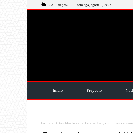
C
12.3
Bogota
domingo, agosto 9, 2026
Inicio
Proyecto
Noti
Inicio
Artes Plásticas
Grabados y múltiples reúnen 