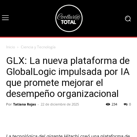
Inicio
Ciencia y Tecnología
GLX: La nueva plataforma de
GlobalLogic impulsada por IA
que promete mejorar el
desempeño organizacional
Por
Tatiana Rojas
-
22 de diciembre de 2025
234
0
La tecnológica del gigante Hitachi creó una plataforma de