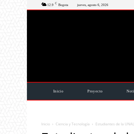
C
12.9
Bogota
jueves, agosto 6, 2026
Inicio
Proyecto
Noti
Inicio
Ciencia y Tecnología
Estudiantes de la UNAL 