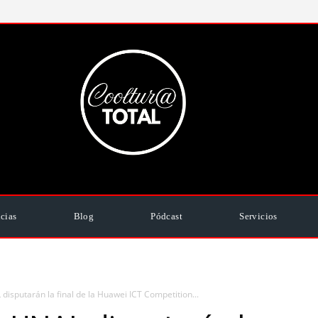
cias
Blog
Pódcast
Servicios
disputarán la final de la Huawei ICT Competition...