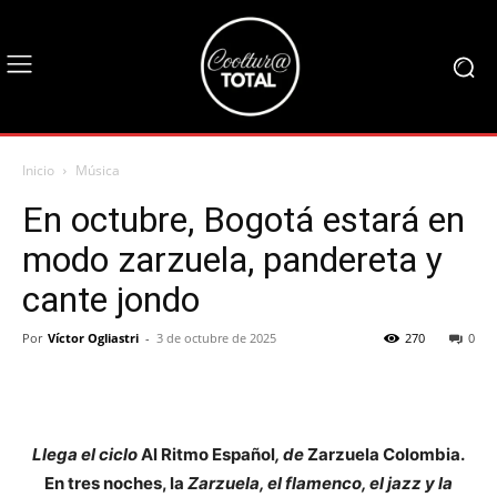
Inicio
Música
En octubre, Bogotá estará en
modo zarzuela, pandereta y
cante jondo
Por
Víctor Ogliastri
-
3 de octubre de 2025
270
0
Llega el ciclo
Al Ritmo Español
, de
Zarzuela Colombia.
En tres noches, la
Zarzuela, el flamenco, el jazz y la