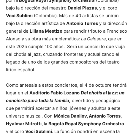
por la
Bogotá Royal Symphony Orchestra
(Colombia)
bajo la dirección del maestro
Daniel Plazas
, y el coro
Voci Sublimi
(Colombia). Más de 40 artistas se unirán
bajo la dirección artística de
Antonio Torres
y la dirección
general de
Liliana Mestizo
para rendir tributo a Francisco
Alonso y su obra más emblemática:
La Calesera
, que en
este 2025 cumple 100 años. Será un concierto que viaja
del chotis al jazz, cruzando fronteras y actualizando el
legado de uno de los grandes compositores del teatro
lírico español.
Como antesala a estos conciertos, el 4 de octubre tendrá
lugar en el
Auditorio Fabio Lozano
Del chotis al jazz: un
concierto para toda la familia,
divertido y pedagógico
que permitirá acercar a niños, jóvenes y adultos a este
universo musical. Con
Mónica Danilov, Antonio Torres,
Hyalmar Mitrotti, la Bogotá Royal Symphony Orchestra
y el coro
Voci Sublimi
. La función pondrá en escena la