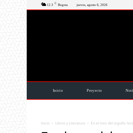
C
12.3
Bogota
jueves, agosto 6, 2026
Inicio
Proyecto
Noti
Inicio
Libros y Literatura
En el mes del orgullo: le