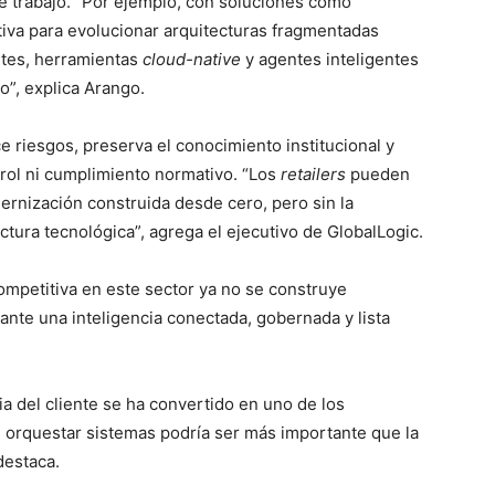
 de trabajo. “Por ejemplo, con soluciones como
tiva para evolucionar arquitecturas fragmentadas
ntes, herramientas
cloud-native
y agentes inteligentes
o”, explica Arango.
 riesgos, preserva el conocimiento institucional y
trol ni cumplimiento normativo. “Los
retailers
pueden
dernización construida desde cero, pero sin la
ctura tecnológica”, agrega el ejecutivo de GlobalLogic.
ompetitiva en este sector ya no se construye
iante una inteligencia conectada, gobernada y lista
ia del cliente se ha convertido en uno de los
e orquestar sistemas podría ser más importante que la
destaca.