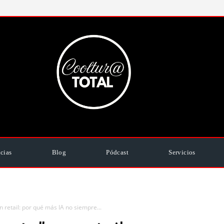
cias
Blog
Pódcast
Servicios
n retail: por qué más IA no siempre...