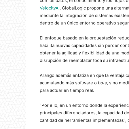
con los datos, el conocimiento y los flujos
VelocityAI
, GlobalLogic propone una alterna
mediante la integración de sistemas existe
dentro de un único entorno operativo segur
El enfoque basado en la orquestación reduce
habilita nuevas capacidades sin perder con
obtener la agilidad y flexibilidad de una mo
disrupción de reemplazar toda su infraestru
Arango además enfatiza en que la ventaja c
acumulando más software o
bots
, sino med
para actuar en tiempo real.
“Por ello, en un entorno donde la experienc
principales diferenciadores, la capacidad d
cantidad de herramientas implementadas”, 