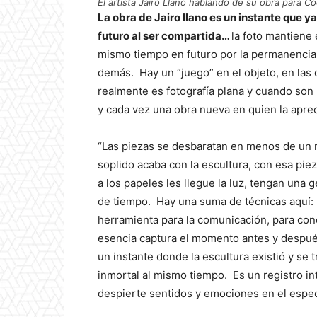
El artista Jairo Llano hablando de su obra para Co
La obra de Jairo llano es un instante que y
futuro al ser compartida…
la foto mantiene 
mismo tiempo en futuro por la permanencia,
demás. Hay un “juego” en el objeto, en las 
realmente es fotografía plana y cuando son 
y cada vez una obra nueva en quien la aprec
“Las piezas se desbaratan en menos de un m
soplido acaba con la escultura, con esa pie
a los papeles les llegue la luz, tengan una 
de tiempo. Hay una suma de técnicas aquí: e
herramienta para la comunicación, para co
esencia captura el momento antes y después 
un instante donde la escultura existió y se 
inmortal al mismo tiempo. Es un registro in
despierte sentidos y emociones en el espect