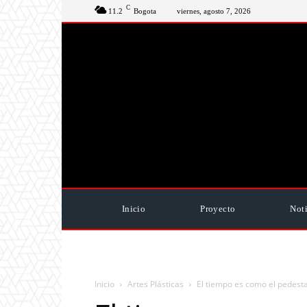
C
11.2
Bogota
viernes, agosto 7, 2026
Inicio
Proyecto
Noti
Inicio
Artes Plásticas
El tiempo es como el pedest