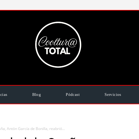
cias
Blog
Pódcast
Servicios
a, Antón García de Bonilla, reabrió...