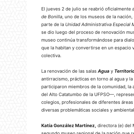
El jueves 2 de julio se reabrió oficialmente
de Bonilla
, uno de los museos de la nación
parte de la
Unidad Administrativa Especial
se dio luego del proceso de renovación mus
museo continúa transformándose para dialog
que la habitan y convertirse en un espacio v
colectiva.
La renovación de las salas
Agua
y
Territori
antirracismo, prácticas en torno al agua y l
participaron miembros de la comunidad, la
del Alto Catatumbo de la UFPSO—, represen
colegios, profesionales de diferentes área
diversas problemáticas sociales y ambienta
Katía González Martínez,
directora (e) del
segundo museo regional de la nación que r