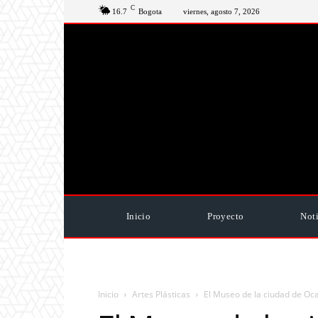
C
16.7
Bogota
viernes, agosto 7, 2026
Inicio
Proyecto
Noti
Inicio
Artes Plásticas
El Museo de la ciudad de Ocañ