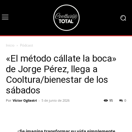
Inicio
Pódcast
«El método cállate la boca»
de Jorge Pérez, llega a
Cooltura/bienestar de los
sábados
Por
Víctor Ogliastri
-
5 de junio de 2026
95
0
¿Se imagina transformar su vida simplemente