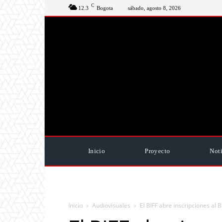
C
12.3
Bogota
sábado, agosto 8, 2026
Inicio
Proyecto
Noti
Inicio
Audiovisuales
El BIFF abre inscripciones al