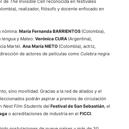
or de
The Invisible Cell
reconocida en festivales
olombia), realizador, filósofo y docente enfocado en
.
ta nómina:
María Fernanda BARRIENTOS
(Colombia),
a lengua
y
Mateo.
Verónica CURA
(Argentina),
cia Martel.
Ana María NIETO
(Colombia), actriz,
 dirección de actores de películas como
Culebra negra
o, sino movilidad. Gracias a la red de aliados y el
leccionados podrán aspirar a premios de circulación
ón
Nest Film Students
del
Festival de San Sebastián
, el
laga
o acreditaciones de industria en el
FICCI
.
ibido postulaciones de nueve países y más de 30