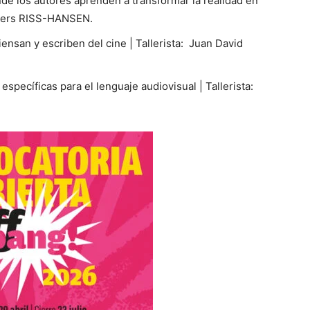
nde los autores aprenden a transformar la realidad en
Anders RISS-HANSEN.
iensan y escriben del cine | Tallerista: Juan David
específicas para el lenguaje audiovisual | Tallerista: