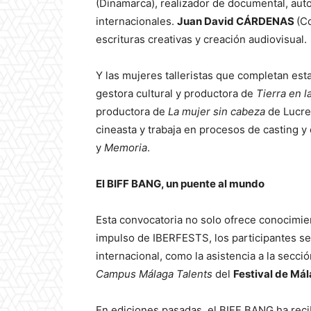
(Dinamarca), realizador de documental, aut
internacionales.
Juan David CÁRDENAS
(C
escrituras creativas y creación audiovisual
Y las mujeres talleristas que completan es
gestora cultural y productora de
Tierra en l
productora de
La mujer sin cabeza
de Lucre
cineasta y trabaja en procesos de casting y
y
Memoria
.
El BIFF BANG, un puente al mundo
Esta convocatoria no solo ofrece conocimient
impulso de IBERFESTS, los participantes se
internacional, como la asistencia a la secci
Campus Málaga Talents
del
Festival de Má
En ediciones pasadas, el BIFF BANG ha rec