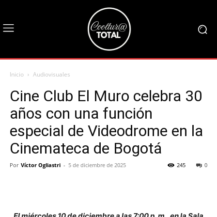
Inicio
Audiovisuales
Cine Club El Muro celebra 30
años con una función
especial de Videodrome en la
Cinemateca de Bogotá
Por
Víctor Ogliastri
-
5 de diciembre de 2025
245
0
El miércoles 10 de diciembre a las 7:00 p. m., en la Sala