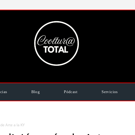
cias
Blog
Pódcast
Servicios
de Arte a la KY