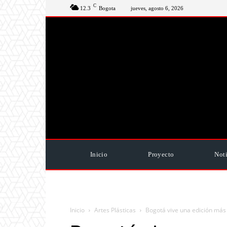
C
12.3
Bogota
jueves, agosto 6, 2026
Inicio
Proyecto
Noti
Inicio
Artes Plásticas
Bogotá vive una edición más 