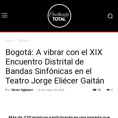
Inicio
Música
Bogotá: A vibrar con el XIX
Encuentro Distrital de
Bandas Sinfónicas en el
Teatro Jorge Eliécer Gaitán
Por
Víctor Ogliastri
-
22 de mayo de 2026
92
0
Más de 330 músicos participarán en una jornada que