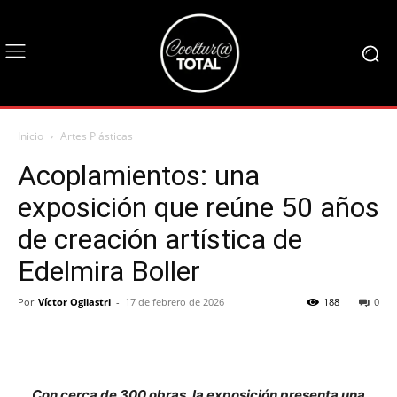
Inicio
Artes Plásticas
Acoplamientos: una
exposición que reúne 50 años
de creación artística de
Edelmira Boller
Por
Víctor Ogliastri
-
17 de febrero de 2026
188
0
Con cerca de 300 obras, la exposición presenta una