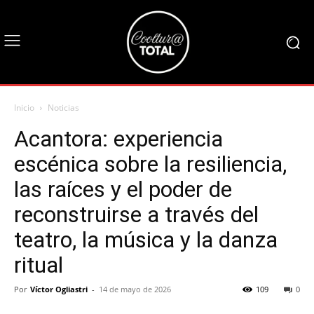
Inicio
Noticias
Acantora: experiencia
escénica sobre la resiliencia,
las raíces y el poder de
reconstruirse a través del
teatro, la música y la danza
ritual
Por
Víctor Ogliastri
-
14 de mayo de 2026
109
0