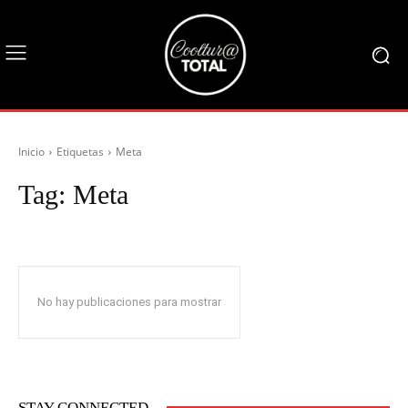
Inicio
Etiquetas
Meta
Tag:
Meta
No hay publicaciones para mostrar
STAY CONNECTED