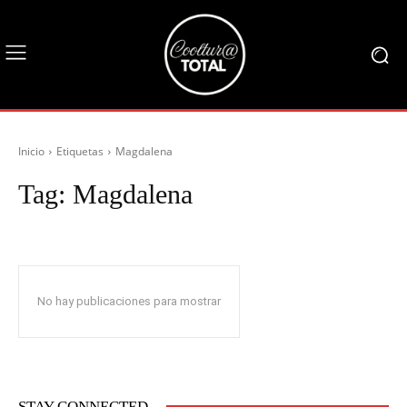
Inicio
Etiquetas
Magdalena
Tag:
Magdalena
No hay publicaciones para mostrar
STAY CONNECTED