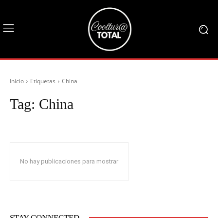
Inicio
Etiquetas
China
Tag:
China
No hay publicaciones para mostrar
STAY CONNECTED