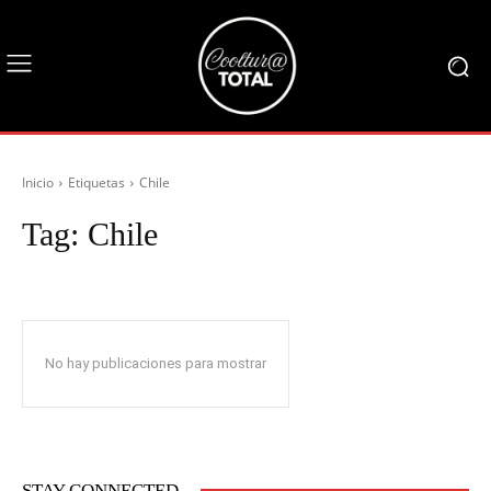
Inicio
Etiquetas
Chile
Tag:
Chile
No hay publicaciones para mostrar
STAY CONNECTED